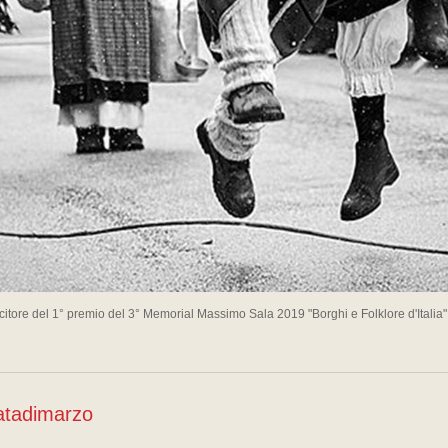
citore del 1° premio del 3° Memorial Massimo Sala 2019 "Borghi e Folklore d'Italia
atadimarzo