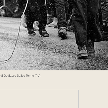
" di Godiasco Salice Terme (PV)