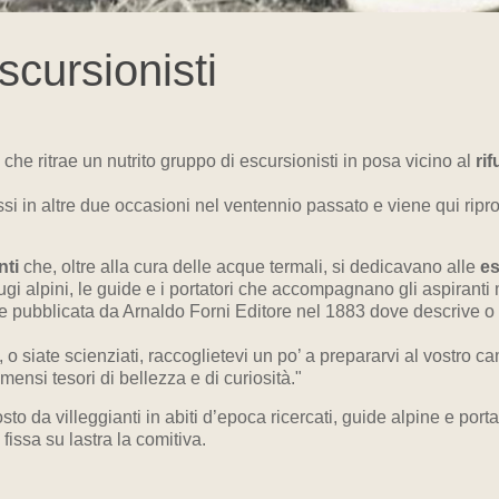
scursionisti
che ritrae un nutrito gruppo di escursionisti in posa vicino al
rif
 stessi in altre due occasioni nel ventennio passato e viene qui r
nti
che, oltre alla cura delle acque termali, si dedicavano alle
es
fugi alpini, le guide e i portatori che accompagnano gli aspiranti
 pubblicata da Arnaldo Forni Editore nel 1883 dove descrive o me
, o siate scienziati, raccoglietevi un po’ a prepararvi al vostro c
mensi tesori di bellezza e di curiosità."
to da villeggianti in abiti d’epoca ricercati, guide alpine e port
fissa su lastra la comitiva.