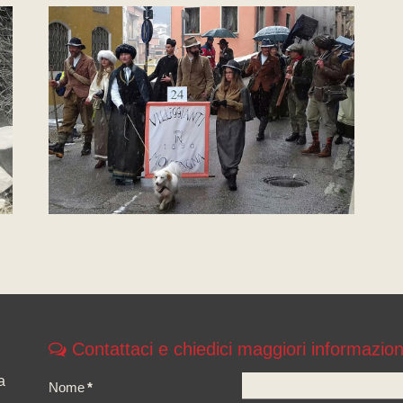
Contattaci e chiedici maggiori informazion
a
Nome
*