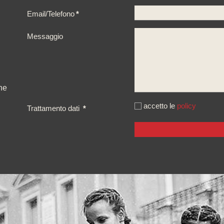
Email/Telefono
*
Messaggio
ne
accetto le
policy
Trattamento dati
*