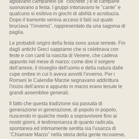
agitavano campanelli (le "ciochète") e le campane
suonavano a festa. I gruppi intonavano le "cante" e
qualcuno si esibiva in giochi di abilità e acrobazia.
Dopo il tramonto veniva acceso il falò sul quale
bruciava "l'inverno", rappresentato da una sagoma di
paglia.
Le probabili origini della festa sono assai remote. Fin
dagli antichi Greci sappiamo che si celebrava con
feste e con canti la nascita di Venere, che cadeva
appunto nel mese di marzo: come dire il sorgere
dell'amore, il risveglio dell'uomo e della natura dalle
cupe ombre in cui li aveva avvolti l'inverno. Per i
Romani le Calendie Marzie segnavano addirittura
l'inizio dell'anno e appunto in marzo erano tenute le
grandi assemblee generali.
Il fatto che questa tradizione sia passata di
generazione in generazione, di popolo in popolo,
riuscendo in qualche modo a sopravvivere fino ai
nostri giorni, è testimonianza di quanto radicata,
spontanea ed intimamente sentita sia l'usanza di
"Chiamare Marzo" nella storia della gente recoarese,