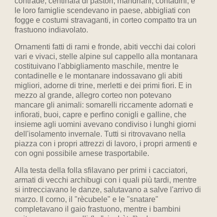
contrade, centinaia di pastori, mandriani, contadini, e
le loro famiglie scendevano in paese, abbigliati con
fogge e costumi stravaganti, in corteo compatto tra un
frastuono indiavolato.
Ornamenti fatti di rami e fronde, abiti vecchi dai colori
vari e vivaci, stelle alpine sul cappello alla montanara
costituivano l'abbigliamento maschile, mentre le
contadinelle e le montanare indossavano gli abiti
migliori, adorne di trine, merletti e dei primi fiori. E in
mezzo al grande, allegro corteo non potevano
mancare gli animali: somarelli riccamente adornati e
infiorati, buoi, capre e perfino conigli e galline, che
insieme agli uomini avevano condiviso i lunghi giorni
dell'isolamento invernale. Tutti si ritrovavano nella
piazza con i propri attrezzi di lavoro, i propri armenti e
con ogni possibile arnese trasportabile.
Alla testa della folla sfilavano per primi i cacciatori,
armati di vecchi archibugi con i quali più tardi, mentre
si intrecciavano le danze, salutavano a salve l'arrivo di
marzo. Il corno, il "rècubele" e le "snatare"
completavano il gaio frastuono, mentre i bambini