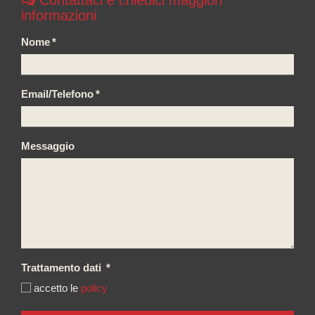
Contattaci e chiedici maggiori
informazioni
Nome
*
Email/Telefono
*
Messaggio
Trattamento dati
*
accetto le
policy