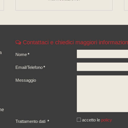
Contattaci e chiedici maggiori informazion
a
Nome
*
Email/Telefono
*
Messaggio
ne
accetto le
policy
Trattamento dati
*