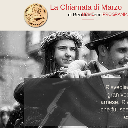
La Chiamata di Marzo
HOME
PROGRAMMA
di Recoaro Terme
Risveglia
gran voc
arnese. Ri
che fu, sce
fe