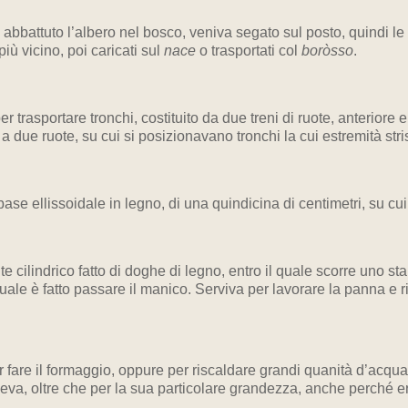
 abbattuto l’albero nel bosco, veniva segato sul posto, quindi le
più vicino, poi caricati sul
nace
o trasportati col
boròsso
.
 trasportare tronchi, costituito da due treni di ruote, anteriore e
a due ruote, su cui si posizionavano tronchi la cui estremità stris
se ellissoidale in legno, di una quindicina di centimetri, su cui s
e cilindrico fatto di doghe di legno, entro il quale scorre uno stan
ale è fatto passare il manico. Serviva per lavorare la panna e ri
 fare il formaggio, oppure per riscaldare grandi quanità d’acqua r
ngueva, oltre che per la sua particolare grandezza, anche perché