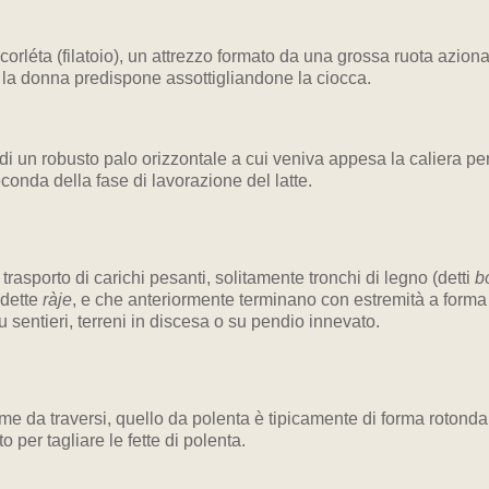
 corléta (filatoio), un attrezzo formato da una grossa ruota azion
a la donna predispone assottigliandone la ciocca.
 di un robusto palo orizzontale a cui veniva appesa la caliera p
econda della fase di lavorazione del latte.
 trasporto di carichi pesanti, solitamente tronchi di legno (detti
b
 dette
ràje
, e che anteriormente terminano con estremità a forma 
u sentieri, terreni in discesa o su pendio innevato.
eme da traversi, quello da polenta è tipicamente di forma rotonda
to per tagliare le fette di polenta.