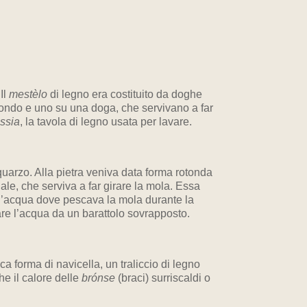
Il
mestèlo
di legno era costituito da doghe
fondo e uno su una doga, che servivano a far
ìssia
, la tavola di legno usata per lavare.
 quarzo. Alla pietra veniva data forma rotonda
ale, che serviva a far girare la mola. Essa
 d’acqua dove pescava la mola durante la
lare l’acqua da un barattolo sovrapposto.
ica forma di navicella, un traliccio di legno
e il calore delle
brónse
(braci) surriscaldi o