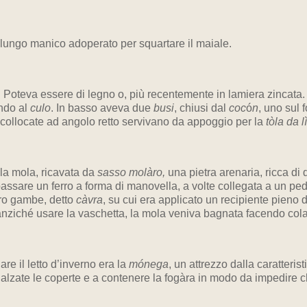
lungo manico adoperato per squartare il maiale.
. Poteva essere di legno o, più recentemente in lamiera zincata. 
ondo al
culo
. In basso aveva due
busi
, chiusi dal
coc
ó
n
, uno sul 
i collocate ad angolo retto servivano da appoggio per la
tòla da l
e la mola, ricavata da
sasso molàro,
una pietra arenaria, ricca di
 passare un ferro a forma di manovella, a volte collegata a un ped
tro gambe, detto
càvra
, su cui era applicato un recipiente pieno
lte anziché usare la vaschetta, la mola veniva bagnata facendo co
re il letto d’inverno era la
mónega
, un attrezzo dalla caratterist
alzate le coperte e a contenere la fogàra in modo da impedire ch