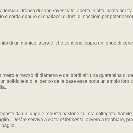
 a forma di tronco di cono rovesciato, aperta in alto, usata per tra
io o corda oppure di spallacci di fusti di nocciolo per poter esser
rnito di un manico laterale, che contiene, sopra un fondo di cene
 metro e mezzo di diametro e dai bordi alti una quarantina di cent
 un solido telaio; al centro della base essa porta un ampio foro c
la.
mposto da un lungo e robusto bastone cui era collegato, tramite d
glio. Il
leiàro
serviva a
bater el formento
, ovvero a trebbiare, pra
 paglia.