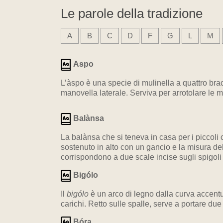
Le parole della tradizione
A
B
C
D
F
G
L
M
Aspo
L’àspo è una specie di mulinella a quattro bra
manovella laterale. Serviva per arrotolare le mat
Balànsa
La balànsa che si teneva in casa per i piccoli 
sostenuto in alto con un gancio e la misura del
corrispondono a due scale incise sugli spigoli 
Bigólo
Il
bigólo
è un arco di legno dalla curva accentu
carichi. Retto sulle spalle, serve a portare d
Bóra