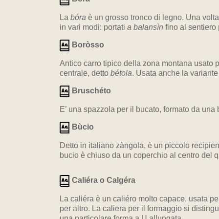
La
bóra
è un grosso tronco di legno. Una volta
in vari modi: portati
a balansìn
fino al sentiero 
Boròsso
Antico carro tipico della zona montana usato per
centrale, detto
bétola
. Usata anche la variante 
Bruschéto
E’ una spazzola per il bucato, formato da una ba
Bùcio
Detto in italiano zàngola, è un piccolo recipient
bucio è chiuso da un coperchio al centro del qu
Caliéra o Calgéra
La caliéra è un caliéro molto capace, usata per
per altro. La caliera per il formaggio si disti
una particolare forma a U allungata.