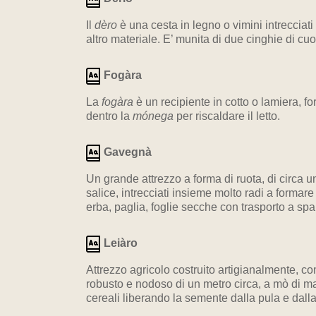
Il
dèro
è una cesta in legno o vimini intrecciati
altro materiale. E’ munita di due cinghie di cuo
Fogàra
La
fogàra
è un recipiente in cotto o lamiera, fo
dentro la
mónega
per riscaldare il letto.
Gavegnà
Un grande attrezzo a forma di ruota, di circa un
salice, intrecciati insieme molto radi a formare
erba, paglia, foglie secche con trasporto a spal
Leiàro
Attrezzo agricolo costruito artigianalmente, co
robusto e nodoso di un metro circa, a mò di ma
cereali liberando la semente dalla pula e dalla