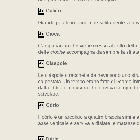
Caliéro
Grande paiolo in rame, che solitamente veniva
Ciòca
Campanaccio che viene messo al collo della mu
delle
ciòche
accompagna da sempre la sfilata d
Ciàspole
Le ciàspole o racchette da neve sono uno stru
calpestata. Un tempo erano fatte di >corda intr
dalla fibbia di chiusura che doveva sempre t
scivolare.
Córlo
Il córlo è un arcolaio a quattro braccia simil
asse verticale e serviva a disfare le matasse di
Dèrlo