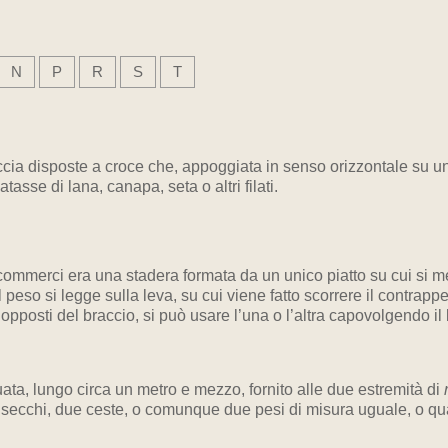
N
P
R
S
T
ccia disposte a croce che, appoggiata in senso orizzontale su un
asse di lana, canapa, seta o altri filati.
commerci era una stadera formata da un unico piatto su cui si mett
 peso si legge sulla leva, su cui viene fatto scorrere il contra
opposti del braccio, si può usare l’una o l’altra capovolgendo il 
ata, lungo circa un metro e mezzo, fornito alle due estremità di
ue secchi, due ceste, o comunque due pesi di misura uguale, o qu