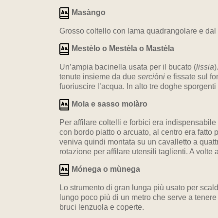
Masàngo
Grosso coltello con lama quadrangolare e dal 
Mestèlo o Mestèla o Mastèla
Un’ampia bacinella usata per il bucato (
lissia
)
tenute insieme da due
serci
ón
i
e fissate sul f
fuoriuscire l’acqua. In alto tre doghe sporgent
Mola e sasso molàro
Per affilare coltelli e forbici era indispensabil
con bordo piatto o arcuato, al centro era fatto
veniva quindi montata su un cavalletto a quat
rotazione per affilare utensili taglienti. A vo
Mónega o mùnega
Lo strumento di gran lunga più usato per scalda
lungo poco più di un metro che serve a tenere 
bruci lenzuola e coperte.