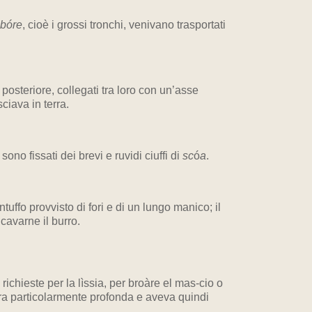
bóre
, cioè i grossi tronchi, venivano trasportati
 posteriore, collegati tra loro con un’asse
ciava in terra.
ono fissati dei brevi e ruvidi ciuffi di
sc
ó
a
.
tuffo provvisto di fori e di un lungo manico; il
cavarne il burro.
ichieste per la lìssia, per broàre el mas-cio o
 era particolarmente profonda e aveva quindi