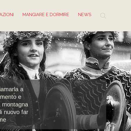
AZIONI
MANGIARE E DORMIRE
NEWS
hiamarla a
rumento e
na montagna
di nuovo far
rme