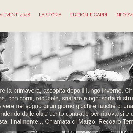
 EVENTI 2026
LA STORIA
EDIZIONI E CARRI
INFORM
re la primavera, assopita dopo il lungo inverno. C
e, con corni, recùbele, snàtare e ogni sorta di st
vivere nel sogno di un giorno giochi e fatiche di u
ndendo dalle oltre cento contrade per ritrovarsi e 
sta, finalmente... Chiamata di Marzo, Recoaro Te