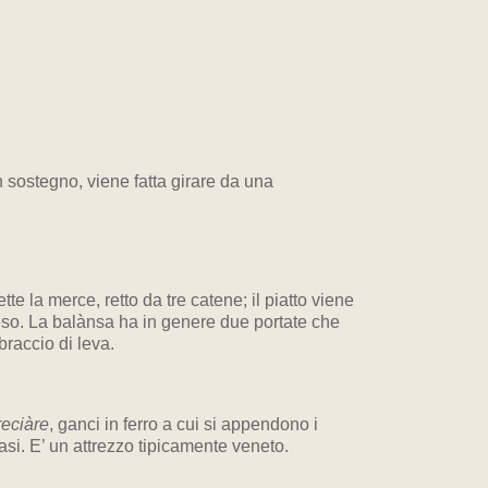
 sostegno, viene fatta girare da una
e la merce, retto da tre catene; il piatto viene
ppeso. La balànsa ha in genere due portate che
braccio di leva.
reciàre
, ganci in ferro a cui si appendono i
asi. E’ un attrezzo tipicamente veneto.