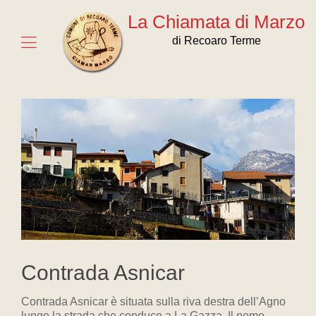
La Chiamata di Marzo
di Recoaro Terme
Contrada Asnicar
Contrada Asnicar è situata sulla riva destra dell’Agno
lungo la strada che conduce a La Gazza. Il nome