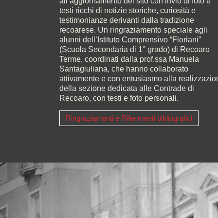
all’aggiornamento del sito con invio di foto e
testi ricchi di notizie storiche, curiosità e
testimonianze derivanti dalla tradizione
recoarese. Un ringraziamento speciale agli
alunni dell’Istituto Comprensivo “Floriani”
(Scuola Secondaria di 1° grado) di Recoaro
Terme, coordinati dalla prof.ssa Manuela
Santagiuliana, che hanno collaborato
attivamente e con entusiasmo alla realizzazio
della sezione dedicata alle Contrade di
Recoaro, con testi e foto personali.
Ringraziamenti e Riferimenti bibliografici