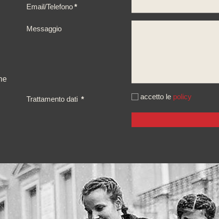
Email/Telefono
*
Messaggio
ne
accetto le
policy
Trattamento dati
*