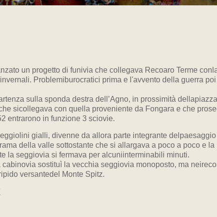
vanzato un progetto di funivia che collegava Recoaro Terme con
invernali. Problemiburocratici prima e l'avvento della guerra po
artenza sulla sponda destra dell’Agno, in prossimità dellapiazz
e che sicollegava con quella proveniente da Fongara e che proseg
52 entrarono in funzione 3 sciovie.
seggiolini gialli, divenne da allora parte integrante delpaesagg
ama della valle sottostante che si allargava a poco a poco e la 
e la seggiovia si fermava per alcuniinterminabili minuti.
 cabinovia sostituì la vecchia seggiovia monoposto, ma neirecoar
 ripido versantedel Monte Spitz.
E