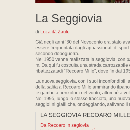
La Seggiovia
di
Località Zaule
Già negli anni ’30 del Novecento era stato a
essere frequentata dagli appassionati di sport 
secondo dopoguerra.
Nel 1950 venne realizzata la seggiovia, con p
m. Da qui fu costruita una strada carrozzabil
ribattezzatadi “Recoaro Mille”, dove fin dal 19
La nuova seggiovia, con i suoi inconfondibili 
della salita a Recoaro Mille ammirando ilpanor
le gambe a penzoloni nel vuoto, allorché a volt
Nel 1995, lungo lo stesso tracciato, una nuova
seggiolini gialli che, ondeggiando, salivano il
LA SEGGIOVIA RECOARO MILL
Da Recoaro in segiovia