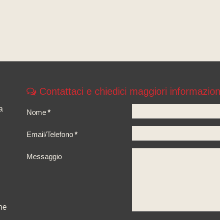
Contattaci e chiedici maggiori informazion
a
Nome
*
Email/Telefono
*
Messaggio
ne