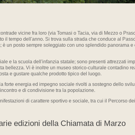
ntrade vicine fra loro (via Tomasi o Tacia, via di Mezzo o Prasol
tutto il tempo dell'anno. Si trova sulla strada che conduce al Pas
lm; è un posto sempre soleggiato con uno splendido panorama e c
ale e la scuola dell'infanzia statale; sono presenti attrezzati impi
ta bellezza. Vi è inoltre un museo storico-culturale contadino rea
osta e gustare qualche prodotto tipico del luogo.
 la forte energia ed impegno sociale rivolti a sostegno dello svil
i incontro e di condivisione tra la popolazione.
stazioni di carattere sportivo e sociale, tra cui il Percorso dei 
varie edizioni della Chiamata di Marzo