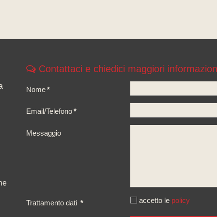
Contattaci e chiedici maggiori informazion
a
Nome
*
Email/Telefono
*
Messaggio
ne
accetto le
policy
Trattamento dati
*