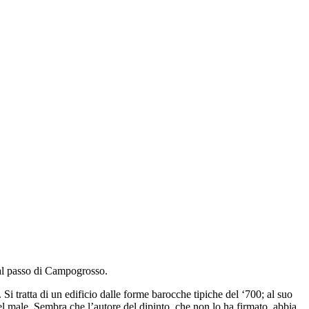
 al passo di Campogrosso.
 Si tratta di un edificio dalle forme barocche tipiche del ‘700; al suo
el male. Sembra che l’autore del dipinto, che non lo ha firmato, abbia