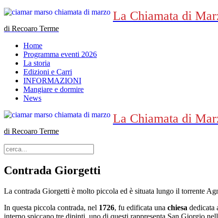
La Chiamata di Mar
di Recoaro Terme
Home
Programma eventi 2026
La storia
Edizioni e Carri
INFORMAZIONI
Mangiare e dormire
News
La Chiamata di Mar
di Recoaro Terme
Contrada Giorgetti
La contrada Giorgetti è molto piccola ed è situata lungo il torrente 
In questa piccola contrada, nel
1726
, fu edificata una
chiesa
dedicata
interno spiccano tre dipinti, uno di questi rappresenta San Giorgio nel