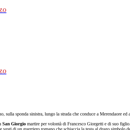
zo
zo
Agno, sulla sponda sinistra, lungo la strada che conduce a Merendaore ed
 a
San Giorgio
martire per volontà di Francesco Giorgetti e di suo figlio.
le vesti di un guerriero romano che schiaccia la testa al drago simbolo d