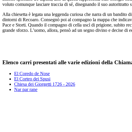
voluto comunque lasciare traccia di sé, disegnando il suo autoritratto s
Alla chiesetta è legata una leggenda curiosa che narra di un bandito d
dintorni di Recoaro. Consegnò poi al compagno la mappa che indicava d
Pace e Storti. Quando il compagno di cella uscì di prigione, subito recup
grande sforzo. L’uomo, allora, pensò ad un segno divino e decise di ed
Elenco carri presentati alle varie edizioni della Chia
El Coredo de Nose
El Corteo dei Spusi
Chiesa dei Giorgetti 1726 - 2026
Nar par rane