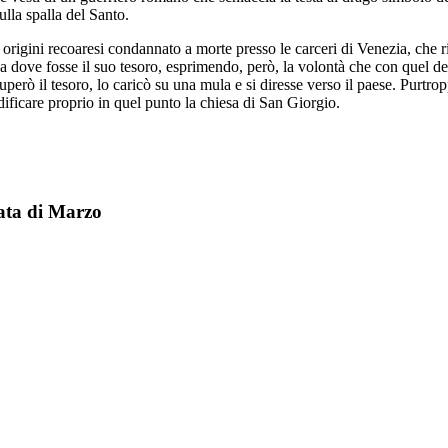
ulla spalla del Santo.
i origini recoaresi condannato a morte presso le carceri di Venezia, che
ove fosse il suo tesoro, esprimendo, però, la volontà che con quel den
erò il tesoro, lo caricò su una mula e si diresse verso il paese. Purtropp
ificare proprio in quel punto la chiesa di San Giorgio.
mata di Marzo