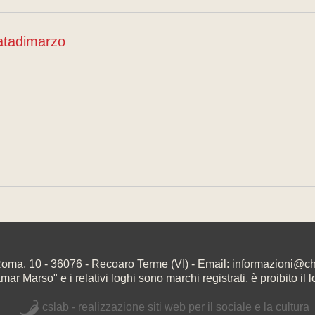
atadimarzo
oma, 10 - 36076 - Recoaro Terme (VI) - Email: informazioni@
r Marso" e i relativi loghi sono marchi registrati, è proibito il l
cslab - realizzazione siti web per il sociale e la cultura