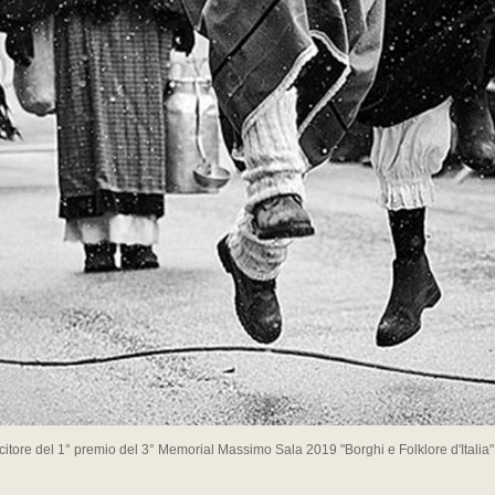
citore del 1° premio del 3° Memorial Massimo Sala 2019 "Borghi e Folklore d'Italia