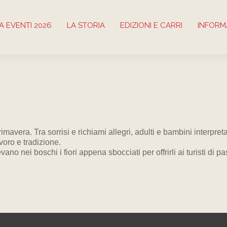
 EVENTI 2026
LA STORIA
EDIZIONI E CARRI
INFORM
primavera. Tra sorrisi e richiami allegri, adulti e bambini interpre
voro e tradizione.
no nei boschi i fiori appena sbocciati per offrirli ai turisti di