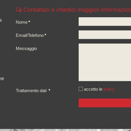
Contattaci e chiedici maggiori informazion
a
Nome
*
Email/Telefono
*
Messaggio
ne
accetto le
policy
Trattamento dati
*