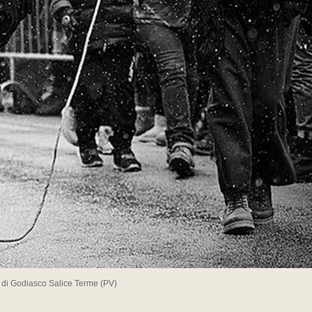
" di Godiasco Salice Terme (PV)